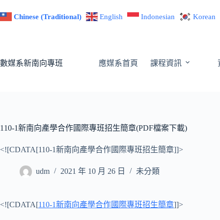
跳
Chinese (Traditional)
English
Indonesian
Korean
至
主
要
內
數媒系新南向專班
應媒系首頁
課程資訊
容
110-1新南向產學合作國際專班招生簡章(PDF檔案下載)
<![CDATA[110-1新南向產學合作國際專班招生簡章]]>
udm
2021 年 10 月 26 日
未分類
<![CDATA[
110-1新南向產學合作國際專班招生簡章
]]>