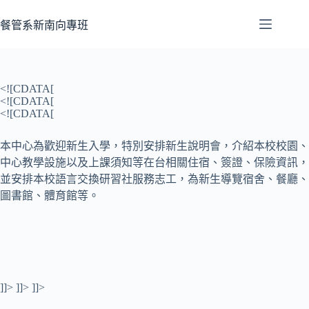
餐管系新南向專班
<![CDATA[
<![CDATA[
<![CDATA[
本中心為歡迎新生入學，特別安排新生說明會，介紹本校校園、
中心教學設施以及上課須知等在台相關住宿、簽證、保險資訊，
並安排本校語言交換研習社服務志工，為新生導覽宿舍、餐廳、
圖書館、體育館等。
]]> ]]> ]]>