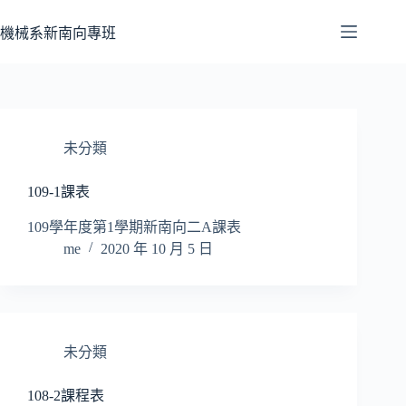
跳
至
機械系新南向專班
主
要
內
容
未分類
109-1課表
109學年度第1學期新南向二A課表
me
2020 年 10 月 5 日
未分類
108-2課程表