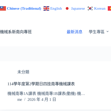
跳
Chinese (Traditional)
English
Japanese
Korean
至
主
要
內
機械系新南向專班
最新消息
學生專區
容
未分類
114學年度第2學期日四技南專機械課表
機械南專1A課表 機械南專1B課表(動機) 機…
me
2026 年 4 月 1 日